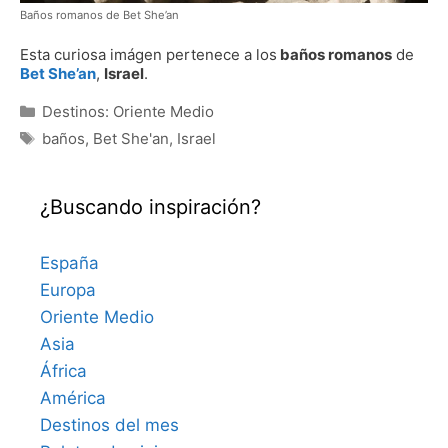
Baños romanos de Bet She’an
Esta curiosa imágen pertenece a los
baños romanos
de
Bet She’an
,
Israel
.
Categorías
Destinos: Oriente Medio
Etiquetas
baños
,
Bet She'an
,
Israel
¿Buscando inspiración?
España
Europa
Oriente Medio
Asia
África
América
Destinos del mes