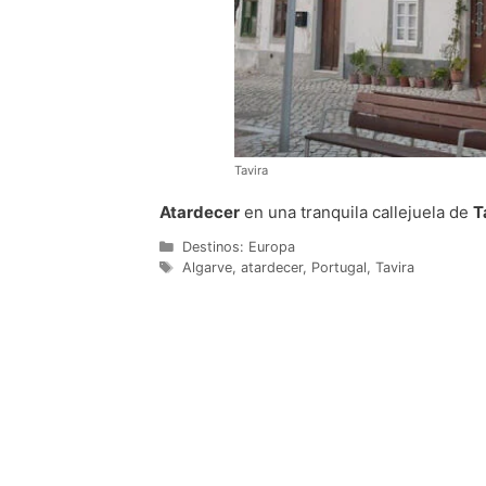
Tavira
Atardecer
en una tranquila callejuela de
T
Categorías
Destinos: Europa
Etiquetas
Algarve
,
atardecer
,
Portugal
,
Tavira