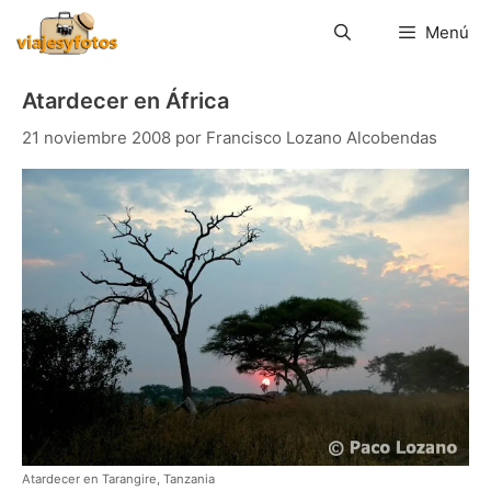
Saltar
al
Menú
contenido
Atardecer en África
21 noviembre 2008
por
Francisco Lozano Alcobendas
Atardecer en Tarangire, Tanzania