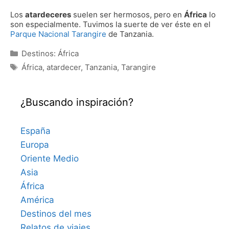
Los
atardeceres
suelen ser hermosos, pero en
África
lo
son especialmente. Tuvimos la suerte de ver éste en el
Parque Nacional Tarangire
de Tanzania.
Categorías
Destinos: África
Etiquetas
África
,
atardecer
,
Tanzania
,
Tarangire
¿Buscando inspiración?
España
Europa
Oriente Medio
Asia
África
América
Destinos del mes
Relatos de viajes