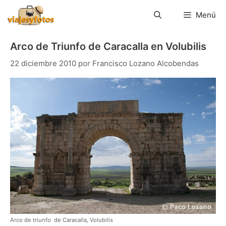
Saltar
al
Menú
contenido
Arco de Triunfo de Caracalla en Volubilis
22 diciembre 2010
por
Francisco Lozano Alcobendas
Arco de triunfo de Caracalla, Volubilis