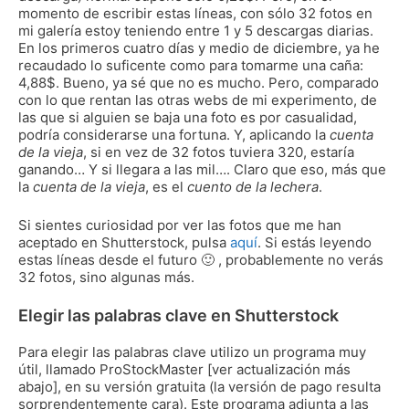
momento de escribir estas líneas, con sólo 32 fotos en
mi galería estoy teniendo entre 1 y 5 descargas diarias.
En los primeros cuatro días y medio de diciembre, ya he
recaudado lo suficente como para tomarme una caña:
4,88$. Bueno, ya sé que no es mucho. Pero, comparado
con lo que rentan las otras webs de mi experimento, de
las que si alguien se baja una foto es por casualidad,
podría considerarse una fortuna. Y, aplicando la
cuenta
de la vieja
, si en vez de 32 fotos tuviera 320, estaría
ganando… Y si llegara a las mil…. Claro que eso, más que
la
cuenta de la vieja
, es el
cuento de la lechera
.
Si sientes curiosidad por ver las fotos que me han
aceptado en Shutterstock, pulsa
aquí
. Si estás leyendo
estas líneas desde el futuro 🙂 , probablemente no verás
32 fotos, sino algunas más.
Elegir las palabras clave en Shutterstock
Para elegir las palabras clave utilizo un programa muy
útil, llamado ProStockMaster [ver actualización más
abajo], en su versión gratuita (la versión de pago resulta
sorprendentemente cara). Este programa adjunta a las