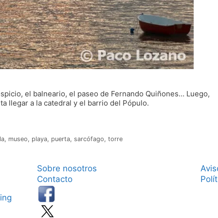
hospicio, el balneario, el paseo de Fernando Quiñones… Luego,
a llegar a la catedral y el barrio del Pópulo.
la
,
museo
,
playa
,
puerta
,
sarcófago
,
torre
Sobre nosotros
Avis
Contacto
Polí
ing