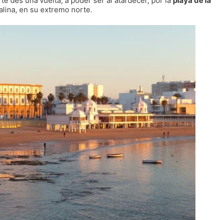
 te des una vuelta, a poder ser al atardecer, por la
playa de la
talina, en su extremo norte.