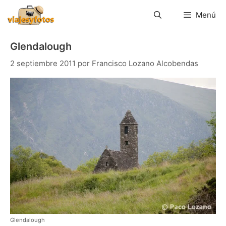
Saltar
al
Menú
contenido
Glendalough
2 septiembre 2011
por
Francisco Lozano Alcobendas
Glendalough