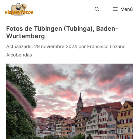
Saltar
al
Menú
contenido
Fotos de Tübingen (Tubinga), Baden-
Wurtemberg
29 noviembre 2024
por
Francisco Lozano
Alcobendas