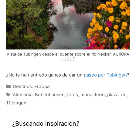
Vista de Tübingen desde el puente sobre el río Neckar. AURORA
LUQUE
¿No te han entrado ganas de dar un
paseo por Tübingen
?
Categorías
Destinos: Europa
Etiquetas
Alemania
,
Bebenhausen
,
fotos
,
monasterio
,
plaza
,
río
,
Tübingen
¿Buscando inspiración?